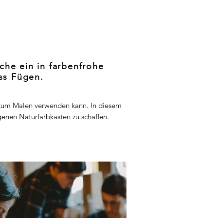
che ein in farbenfrohe
oss Fügen.
d zum Malen verwenden kann. In diesem
genen Naturfarbkasten zu schaffen.